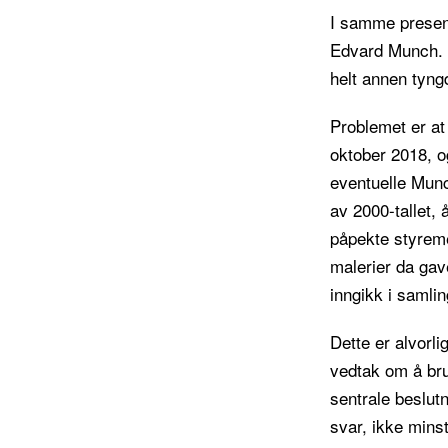
I samme present
Edvard Munch. N
helt annen tyngd
Problemet er a
oktober 2018, 
eventuelle Munc
av 2000-tallet,
påpekte styreme
malerier da gav
inngikk i samli
Dette er alvorli
vedtak om å bru
sentrale beslutn
svar, ikke mins