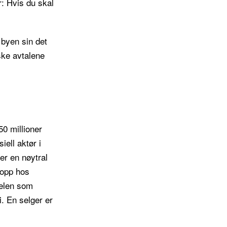
r: Hvis du skal
 byen sin det
ske avtalene
50 millioner
ell aktør i
er en nøytral
topp hos
delen som
. En selger er