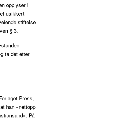
en opplyser i
 et usikkert
veiende stiftelse
oven § 3.
avstanden
g ta det etter
 Forlaget Press,
 at han «nettopp
istiansand». På