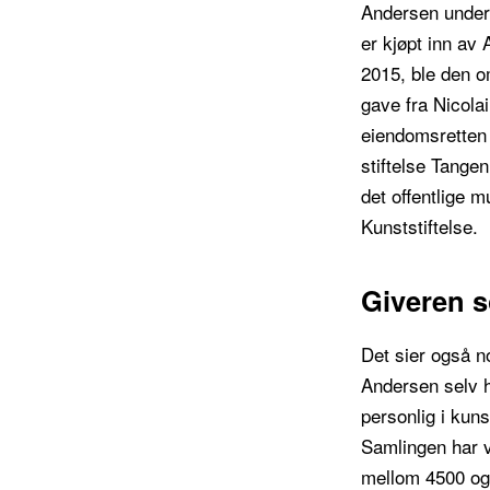
Andersen unders
er kjøpt inn av 
2015, ble den o
gave fra Nicola
eiendomsretten 
stiftelse Tange
det offentlige 
Kunststiftelse.
Giveren s
Det sier også no
Andersen selv h
personlig i kuns
Samlingen har vo
mellom 4500 og 