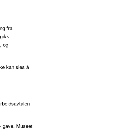
ng fra
gikk
, og
ke kan sies å
arbeidsavtalen
» gave. Museet