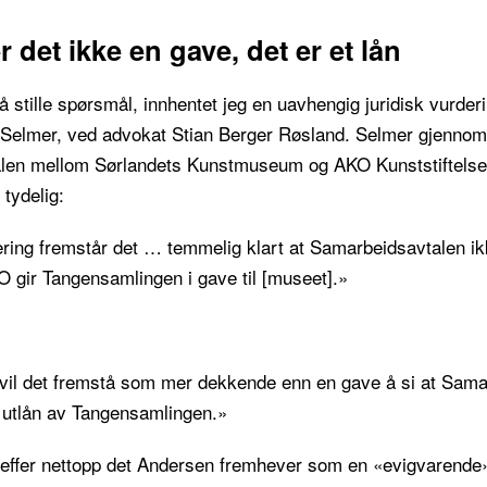
r det ikke en gave, det er et lån
 stille spørsmål, innhentet jeg en uavhengig juridisk vurderi
 Selmer, ved advokat Stian Berger Røsland. Selmer gjennom
len mellom Sørlandets Kunstmuseum og AKO Kunststiftelse
tydelig:
ering fremstår det … temmelig klart at Samarbeidsavtalen ik
 gir Tangensamlingen i gave til [museet].»
 vil det fremstå som mer dekkende enn en gave å si at Sam
et utlån av Tangensamlingen.»
reffer nettopp det Andersen fremhever som en «evigvarende