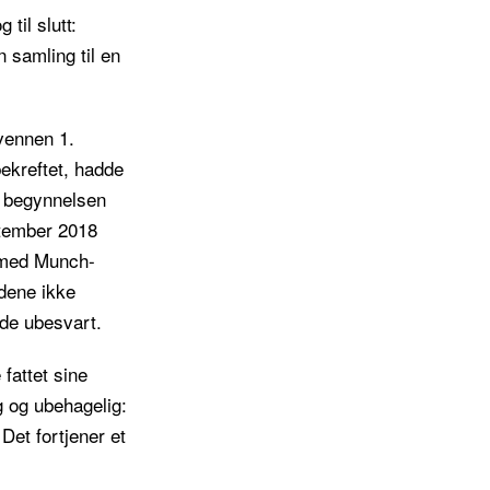
til slutt:
 samling til en
vennen 1.
ekreftet, hadde
å begynnelsen
ptember 2018
k med Munch-
dene ikke
nde ubesvart.
 fattet sine
g og ubehagelig:
 Det fortjener et