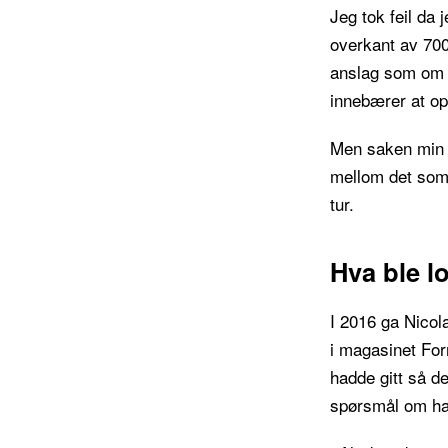
Jeg tok feil da 
overkant av 700 
anslag som om de
innebærer at opp
Men saken min h
mellom det som b
tur.
Hva ble l
I 2016 ga Nicola
i magasinet For
hadde gitt så 
spørsmål om han