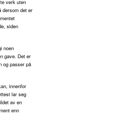
ste verk uten
å dersom det er
ementet
de, siden
gi noen
 en gave. Det er
en og passer på
kan, innenfor
ttest lar seg
ildet av en
ament enn