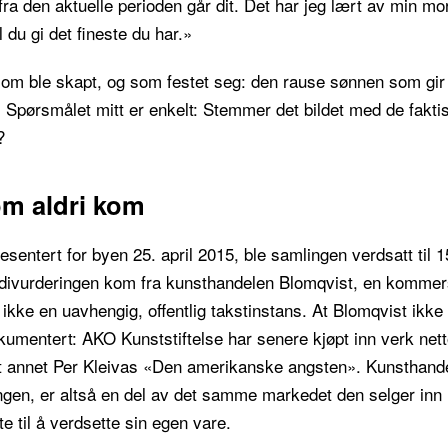
 fra den aktuelle perioden går dit. Det har jeg lært av min mo
l du gi det fineste du har.»
 som ble skapt, og som festet seg: den rause sønnen som gir
r. Spørsmålet mitt er enkelt: Stemmer det bildet med de fakti
?
m aldri kom
sentert for byen 25. april 2015, ble samlingen verdsatt til 1
divurderingen kom fra kunsthandelen Blomqvist, en kommersi
ikke en uavhengig, offentlig takstinstans. At Blomqvist ikke 
okumentert: AKO Kunststiftelse har senere kjøpt inn verk net
nt annet Per Kleivas «Den amerikanske angsten». Kunsthan
ngen, er altså en del av det samme markedet den selger inn i
e til å verdsette sin egen vare.