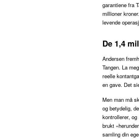
garantiene fra 
millioner kroner
levende operasj
De 1,4 mi
Andersen fremhev
Tangen. La meg 
reelle kontantga
en gave. Det sie
Men man må skill
og betydelig, d
kontrollerer, o
brukt «herunder
samling din egen