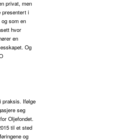
en privat, men
 presentert i
, og som en
nsett hvor
hører en
llesskapet. Og
KO
i praksis. Ifølge
gasjere seg
for Oljefondet.
015 til et sted
føringene og