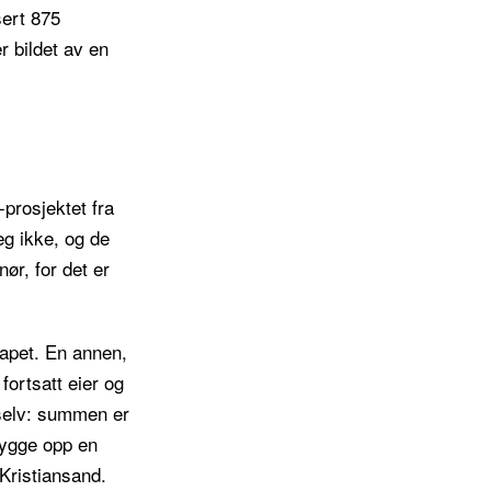
sert 875
r bildet av en
-prosjektet fra
eg ikke, og de
nør, for det er
kapet. En annen,
ortsatt eier og
 selv: summen er
bygge opp en
 Kristiansand.