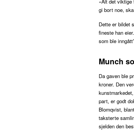
«Alt det viktige
gi bort noe, ska
Dette er bildet
fineste han eie
som ble inngått
Munch so
Da gaven ble pre
kroner. Den ver
kunstmarkedet, 
part, er godt d
Blomqvist, bla
taksterte samli
sjelden den best