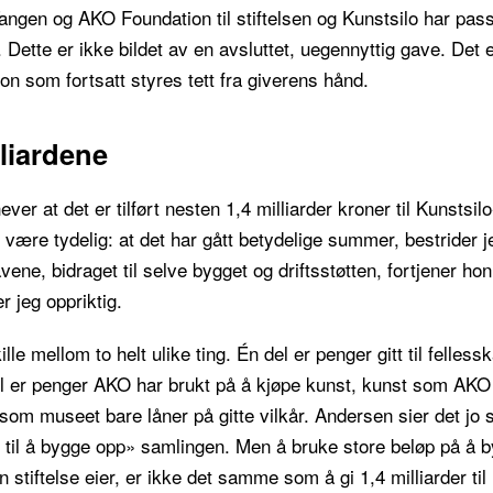
Tangen og AKO Foundation til stiftelsen og Kunstsilo har pas
. Dette er ikke bildet av en avsluttet, uegennyttig gave. Det e
on som fortsatt styres tett fra giverens hånd.
lliardene
er at det er tilført nesten 1,4 milliarder kroner til Kunstsilo
være tydelig: at det har gått betydelige summer, bestrider j
vene, bidraget til selve bygget og driftsstøtten, fortjener hon
r jeg oppriktig.
e mellom to helt ulike ting. Én del er penger gitt til felless
el er penger AKO har brukt på å kjøpe kunst, kunst som AKO f
g som museet bare låner på gitte vilkår. Andersen sier det jo
 til å bygge opp» samlingen. Men å bruke store beløp på å 
 stiftelse eier, er ikke det samme som å gi 1,4 milliarder til