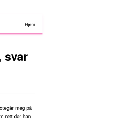
Hjem
, svar
møtegår meg på
am rett der han