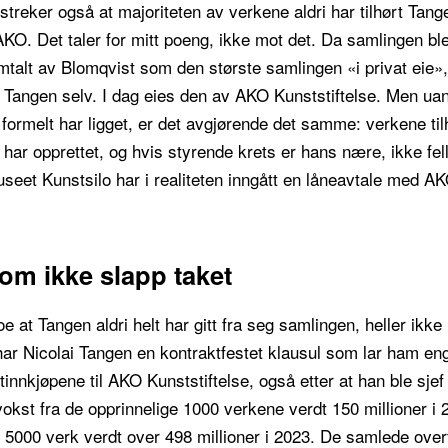
treker også at majoriteten av verkene aldri har tilhørt Tang
AKO. Det taler for mitt poeng, ikke mot det. Da samlingen ble
mtalt av Blomqvist som den største samlingen «i privat eie»
i Tangen selv. I dag eies den av AKO Kunststiftelse. Men ua
formelt har ligget, er det avgjørende det samme: verkene til
n har opprettet, og hvis styrende krets er hans nære, ikke fe
museet Kunstsilo har i realiteten inngått en låneavtale med A
om ikke slapp taket
e at Tangen aldri helt har gitt fra seg samlingen, heller ikke 
ar Nicolai Tangen en kontraktfestet klausul som lar ham en
tinnkjøpene til AKO Kunststiftelse, også etter at han ble sjef 
kst fra de opprinnelige 1000 verkene verdt 150 millioner i 2
5000 verk verdt over 498 millioner i 2023. De samlede over