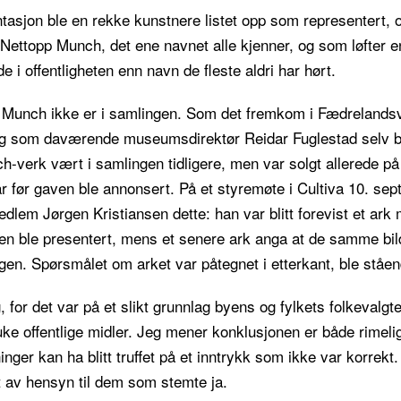
asjon ble en rekke kunstnere listet opp som representert, og 
ettopp Munch, det ene navnet alle kjenner, og som løfter en
e i offentligheten enn navn de fleste aldri har hørt.
t Munch ikke er i samlingen. Som det fremkom i Fædrelands
og som daværende museumsdirektør Reidar Fuglestad selv b
h-verk vært i samlingen tidligere, men var solgt allerede p
 år før gaven ble annonsert. På et styremøte i Cultiva 10. se
dlem Jørgen Kristiansen dette: han var blitt forevist et ar
en ble presentert, mens et senere ark anga at de samme bil
ngen. Spørsmålet om arket var påtegnet i etterkant, ble ståe
g, for det var på et slikt grunnlag byens og fylkets folkevalgte
ke offentlige midler. Jeg mener konklusjonen er både rimeli
inger kan ha blitt truffet på et inntrykk som ikke var korrekt.
t av hensyn til dem som stemte ja.