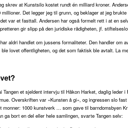
jeg skrev at Kunstsilo kostet rundt én milliard kroner. Anders
millioner. Det legger jeg til grunn, og beklager at jeg brukte
t var et fasttall. Andersen har også formelt rett i at en sel
retteren gir slipp på den juridiske rådigheten, jf. stiftelsesl
ar aldri handlet om jussens formaliteter. Den handler om 
le lovet offentligheten, og det som faktisk ble avtalt. La me
ovet?
i Tangen et sjeldent intervju til Håkon Harket, daglig leder i
mue. Overskriften var «Kunsten å gi», og ingressen slo fast
det monner: 1000 kunstverk … som gave til barndomsbyen Kr
 ga bort en del eller hele samlingen, svarte Tangen selv: