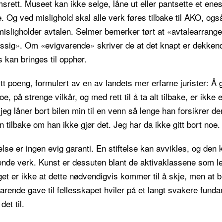
srett. Museet kan ikke selge, låne ut eller pantsette et ene
Og ved mislighold skal alle verk føres tilbake til AKO, ogs
sligholder avtalen. Selmer bemerker tørt at «avtalearrang
ssig». Om «evigvarende» skriver de at det knapt er dekken
s kan bringes til opphør.
tt poeng, formulert av en av landets mer erfarne jurister: Å 
oe, på strenge vilkår, og med rett til å ta alt tilbake, er ikke
jeg låner bort bilen min til en venn så lenge han forsikrer d
 tilbake om han ikke gjør det. Jeg har da ikke gitt bort noe.
else er ingen evig garanti. En stiftelse kan avvikles, og den 
hende verk. Kunst er dessuten blant de aktivaklassene som le
get er ikke at dette nødvendigvis kommer til å skje, men at b
varende gave til fellesskapet hviler på et langt svakere fund
det til.