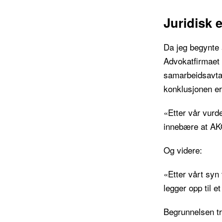
Juridisk e
Da jeg begynte å
Advokatfirmaet
samarbeidsavta
konklusjonen er 
«Etter vår vurd
innebære at AKO
Og videre:
«Etter vårt syn
legger opp til 
Begrunnelsen t