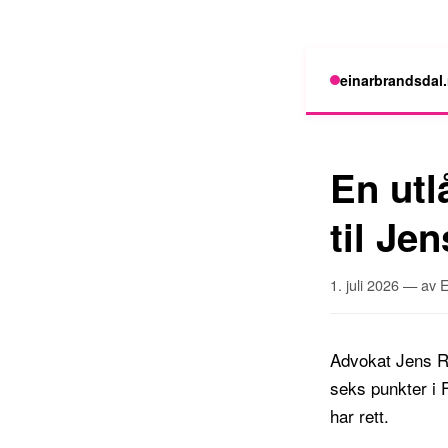
einarbrandsdal
En utl
til Je
1. juli 2026 — av
Advokat Jens Ri
seks punkter i F
har rett.