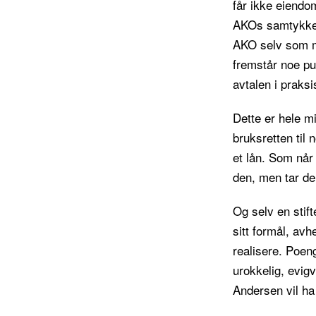
får ikke eiendom
AKOs samtykke. 
AKO selv som mi
fremstår noe pu
avtalen i praksi
Dette er hele mi
bruksretten til n
et lån. Som når 
den, men tar den
Og selv en stift
sitt formål, av
realisere. Poen
urokkelig, evig
Andersen vil ha 